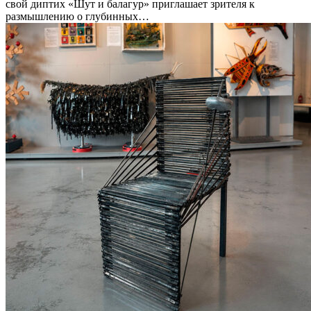
свой диптих «Шут и балагур» приглашает зрителя к
размышлению о глубинных…