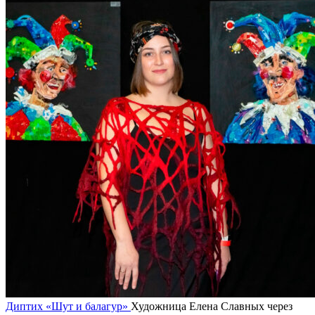
Диптих «Шут и балагур»
Художница Елена Славных через