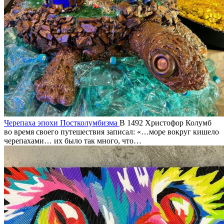
Черепаха эпохи Постколумбизма
В 1492 Христофор Колумб
во время своего путешествия записал: «…море вокруг кишело
черепахами… их было так много, что…