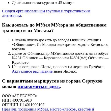
Длительность экскурсии ≈ 45 минут.
Скидки организованным группам и туристическим
агентствам
.
Как доехать до МУзея МУсора на общественном
транспорте из Москвы?
Сначала нужно доехать до города Обнинск, станция
«Обнинское». Из Москвы электрички ходят с Киевского
вокзала.
Далее от Обнинска до МУзея можно доехать на автобусе
№231 Обнинск — Корсаково или №601(м/т) Обнинск —
Курилово.
Наша остановка: Истье, поворот на деревню Грачёвка.
Актуальное расписание
знает Яндекс.
С вариантами маршрутов из города Серпухов
можно
ознакомиться здесь
.
ООО «АТ РЕСУРС»
ИНН 4007015910
ОГРНИП 1114011000102
Правила посещения МУзея, мастер-классов, квестов и