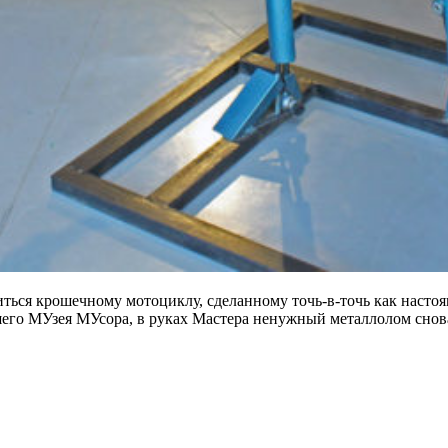
литься крошечному мотоциклу, сделанному точь-в-точь как наст
шего МУзея МУсора, в руках Мастера ненужный металлолом сно