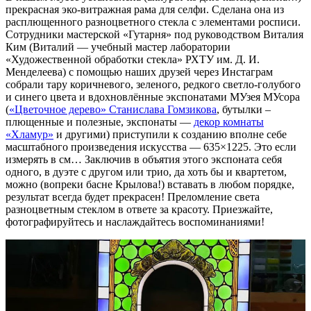
прекрасная эко-витражная рама для селфи. Сделана она из
расплющенного разноцветного стекла с элементами росписи.
Сотрудники мастерской «Гутарня» под руководством Виталия
Ким (Виталий — учебный мастер лаборатории
«Художественной обработки стекла» РХТУ им. Д. И.
Менделеева) с помощью наших друзей через Инстаграм
собрали тару коричневого, зеленого, редкого светло-голубого
и синего цвета и вдохновлённые экспонатами МУзея МУсора
(
«Цветочное дерево» Станислава Гомзикова
, бутылки –
плющенные и полезные, экспонаты —
декор комнаты
«Хламур»
и другими) приступили к созданию вполне себе
масштабного произведения искусства — 635×1225. Это если
измерять в см… Заключив в объятия этого экспоната себя
одного, в дуэте с другом или трио, да хоть бы и квартетом,
можно (вопреки басне Крылова!) вставать в любом порядке,
результат всегда будет прекрасен! Преломление света
разноцветным стеклом в ответе за красоту. Приезжайте,
фотографируйтесь и наслаждайтесь воспоминаниями!