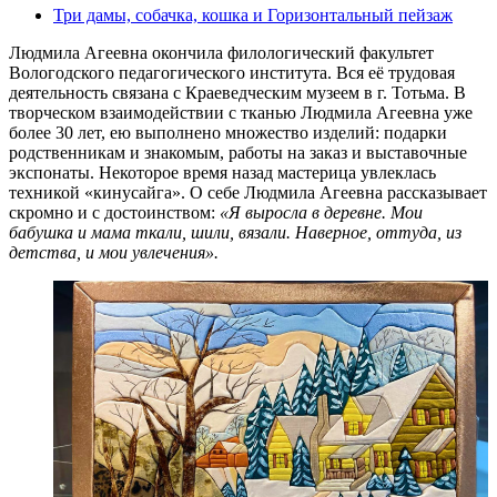
Три дамы, собачка, кошка и Горизонтальный пейзаж
Людмила Агеевна окончила филологический факультет
Вологодского педагогического института. Вся её трудовая
деятельность связана с Краеведческим музеем в г. Тотьма. В
творческом взаимодействии с тканью Людмила Агеевна уже
более 30 лет, ею выполнено множество изделий: подарки
родственникам и знакомым, работы на заказ и выставочные
экспонаты. Некоторое время назад мастерица увлеклась
техникой «кинусайга». О себе Людмила Агеевна рассказывает
скромно и с достоинством:
«Я выросла в деревне. Мои
бабушка и мама ткали, шили, вязали. Наверное, оттуда, из
детства, и мои увлечения».