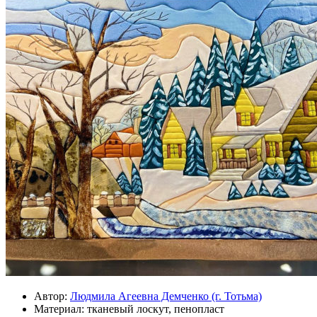
Автор:
Людмила Агеевна Демченко (г. Тотьма)
Материал:
тканевый лоскут, пенопласт