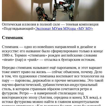
Оптическая иллюзия в полной силе — теневая композиция
«Подглядывающий»
Экспонат МУзея МУсора «МУ МУ»
Стимпанк
Стимпанк — одно из новейших направлений в дизайне и
искусстве: его название было сформулировано только в конце
1980-х. Термин «стимпанк» рожден английскими словами
«steam» (пар) и «punk» — отсылка к бунтарским истокам.
Нередко стимпанк называют ещё паропанком, и этот вариант
тоже имеет право на жизнь — сейчас объясним, почему. Дело
в том, что художники стимпанка воспевают все технологии на
пару — паровозы, дирижабли и прочие механизмы. Это такой
научно-фантастический, урбанистически-индустриальный
стиль, в котором странным образом сочетаются ретро и
футуризм. Ретро — в намеренной стилизации под
викторианскую эпоху (Англия, середина и конец XX века), а
истоки футуризма можно найти в главном концептуальном
вопросе стимпанка: «Как выглядел бы мир, если бы паровой