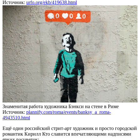
Источник:
urfo.org/ekb/419638.html
Знаменитая работа художника Бэнкси на стене в Риме
Источник:
plannify.com/roma/events/banksy_a_roma-
4943510.html
Ещё один российский стрит-арт художник и просто городской
романтик Кирилл Кто славится впечатляющими надписями
ярких расцветок: