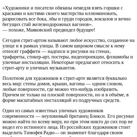
«Художники и писатели обязаны немедля взять горшки с
красками и кистями своего мастерства иллюминовать,
разрисовать все бока, лбы и груди городов, вокзалов и вечно
бегущих стай железнодорожных вагонов».
— похоже, Маяковский предвидел будущее!
Сегодня стрит-артом называют любое искусство, созданное на
улице и в рамках улицы. В самом широком смысле к нему
относят граффити — надписи и рисунки на стенах,
трафареты, стикер-арт, постеры, видеопроекции, флэшмобы и
уличные инсталляции. Некоторые предлагают относить к
стрит-арту и уличных музыкантов.
Полотном для художников в стрит-арте является буквально
весь мир: стены домов, крыши, вагоны — одним словом,
любые поверхности, где можно что-нибудь изобразить.
Причем не только на плоской поверхности, но и в объёме, в
форме масштабных инсталляций из подручных средств.
Один из самых известных уличных художников
современности — неуловимый британец Бэнкси. Его рисунки
можно найти по всему миру, но при этом никто до сих пор не
видел его истинного лица. Из российских художников стоит
выделить Тимофея Радю— он знаменит благодаря своим