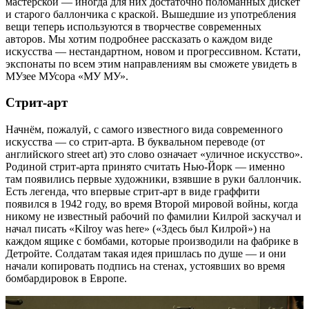
мастерской — иногда для них достаточно поломанных дискет
и старого баллончика с краской. Вышедшие из употребления
вещи теперь используются в творчестве современных
авторов. Мы хотим подробнее рассказать о каждом виде
искусства — нестандартном, новом и прогрессивном. Кстати,
экспонаты по всем этим направлениям вы сможете увидеть в
МУзее МУсора «МУ МУ».
Стрит-арт
Начнём, пожалуй, с самого известного вида современного
искусства — со стрит-арта. В буквальном переводе (от
английского street art) это слово означает «уличное искусство».
Родиной стрит-арта принято считать Нью-Йорк — именно
там появились первые художники, взявшие в руки баллончик.
Есть легенда, что впервые стрит-арт в виде граффити
появился в 1942 году, во время Второй мировой войны, когда
никому не известный рабочий по фамилии Килрой заскучал и
начал писать «Kilroy was here» («Здесь был Килрой») на
каждом ящике с бомбами, которые производили на фабрике в
Детройте. Солдатам такая идея пришлась по душе — и они
начали копировать подпись на стенах, устоявших во время
бомбардировок в Европе.