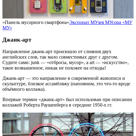
«Панель мусорного смартфона»
Экспонат МУзея МУсора «МУ
МУ»
Джанк-арт
Направление джанк-арт произошло от слияния двух
английских слов, так мало совместимых друг с другом.
Судите сами: junk — «отбросы, мусор», а art — «искусство»,
такое возвышенное, никак не похожее на отходы!
Джанк-арт — это направление в современной живописи и
скульптуре, близкое ассамбляжу (напомним, это что-то вроде
объёмного коллажа).
Впервые термин «джанк-арт» был использован при описании
коллажей Роберта Раушенберга в середине 1950-х гг.