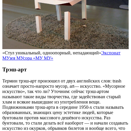
«Стул уникальный, одноопорный, непадающий»
Экспонат
МУзея МУсора «МУ МУ»
Трэш-арт
Термин трэш-арт произошел от двух английских слов: trash
означает просто-напросто мусор, art— искусство. «Мусорное
искусство», так что ли? Уточним: сейчас трэш-артом
называют такие виды творчества, где задействован старый
хлам и всякие вышедшие из употребления вещи.
Подвижниками трэш-арта в середине 1950-х стали называть
образованных, знающих цену эстетике людей, которые
бунтовали против массового дешёвого искусства. Раз
бунтовали, то стали делать всё наоборот — и начали создавать
искусство из окурков, обрывков билетов и вообще всего, что