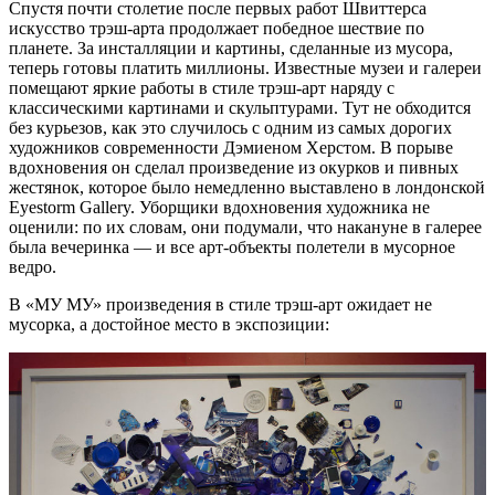
Спустя почти столетие после первых работ Швиттерса
искусство трэш-арта продолжает победное шествие по
планете. За инсталляции и картины, сделанные из мусора,
теперь готовы платить миллионы. Известные музеи и галереи
помещают яркие работы в стиле трэш-арт наряду с
классическими картинами и скульптурами. Тут не обходится
без курьезов, как это случилось с одним из самых дорогих
художников современности Дэмиеном Херстом. В порыве
вдохновения он сделал произведение из окурков и пивных
жестянок, которое было немедленно выставлено в лондонской
Eyestorm Gallery. Уборщики вдохновения художника не
оценили: по их словам, они подумали, что накануне в галерее
была вечеринка — и все арт-объекты полетели в мусорное
ведро.
В «МУ МУ» произведения в стиле трэш-арт ожидает не
мусорка, а достойное место в экспозиции: