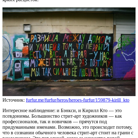
Источник:
furfur.me/furfur/heros/heroes-furfur/159879-kirill_kto
Интересное наблюдение: и Бэнкси, и Кирилл Кто — это
псевдонимы. Большинство стрит-арт художников — как
профессионалов, так и новичков — прячутся под
придуманными именами. Возможно, это происходит потому,
что в сознании обычного человека стрит-арт стоит на грани с