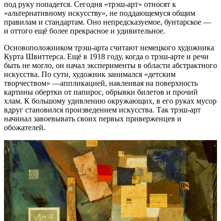
под руку попадется. Сегодня «трэш-арт» относят к
«альтернативному искусству», не поддающемуся общим
правилам и стандартам. Оно непредсказуемое, бунтарское —
и оттого ещё более прекрасное и удивительное.
Основоположником трэш-арта считают немецкого художника
Курта Швиттерса. Ещё в 1918 году, когда о трэш-арте и речи
быть не могло, он начал эксперименты в области абстрактного
искусства. По сути, художник занимался «детским
творчеством» —аппликацией, наклеивая на поверхность
картины обертки от папирос, обрывки билетов и прочий
хлам. К большому удивлению окружающих, в его руках мусор
вдруг становился произведением искусства. Так трэш-арт
начинал завоевывать своих первых приверженцев и
обожателей.