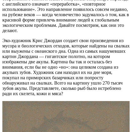
с английского означает «переработка», «повторное
использование». Это направление появилось совсем недавно,
на рубеже веков — когда человечество задумалось о том, как в
красивой форме привлечь внимание людей к глобальным
экологическим проблемам. Давайте посмотрим, как они это
делают.
Эко-художник Крис Джордан создает свои произведения из
мусора и биологических отходов, которые найдены на свалках
или выужены с океанского дна. Одна из самых нашумевших
картин Джордана — гигантское полотно, на котором
изображены две акулы. Картина бы так и осталась без
внимания, если бы не одно «но»: она целиком создана из
акульих зубов. Художник сам находил их на дне моря,
покупал на приморских базарчиках или попросту
обнаруживал на свалках. Всего на картину ушло 270 тысяч
зубов акулы. Представляете, сколько рыб было истреблено
ради их скелета, кожи и мяса?