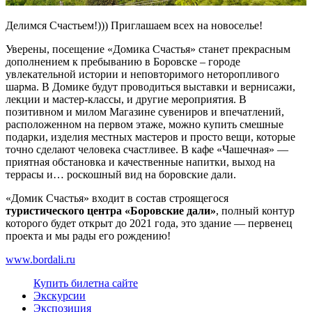
Делимся Счастьем!))) Приглашаем всех на новоселье!
Уверены, посещение «Домика Счастья» станет прекрасным
дополнением к пребыванию в Боровске – городе
увлекательной истории и неповторимого неторопливого
шарма. В Домике будут проводиться выставки и вернисажи,
лекции и мастер-классы, и другие мероприятия. В
позитивном и милом Магазине сувениров и впечатлений,
расположенном на первом этаже, можно купить смешные
подарки, изделия местных мастеров и просто вещи, которые
точно сделают человека счастливее. В кафе «Чашечная» —
приятная обстановка и качественные напитки, выход на
террасы и… роскошный вид на боровские дали.
«Домик Счастья» входит в состав строящегося
туристического центра «Боровские дали»
, полный контур
которого будет открыт до 2021 года, это здание — первенец
проекта и мы рады его рождению!
www.bordali.ru
Купить билет
на сайте
Экскурсии
Экспозиция