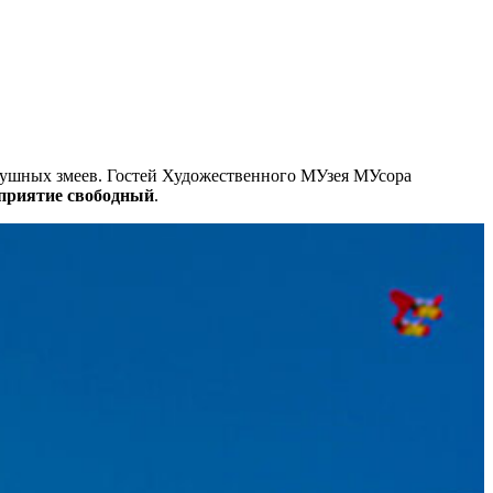
ушных змеев. Гостей Художественного МУзея МУсора
оприятие свободный
.