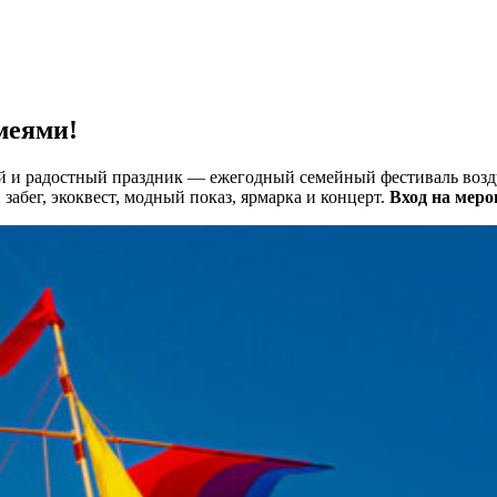
меями!
й и радостный праздник — ежегодный семейный фестиваль возд
абег, экоквест, модный показ, ярмарка и концерт.
Вход на мер