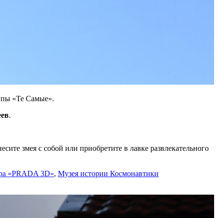
ппы «Те Самые».
еев
.
сите змея с собой или приобретите в лавке развлекательного
тра «PRADA 3D»
,
Музея истории Космонавтики