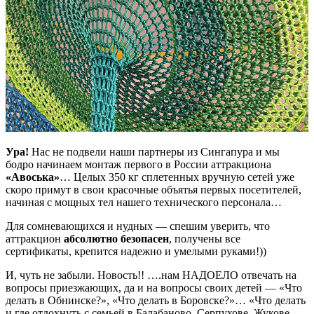
Ура!
Нас не подвели наши партнеры из Сингапура и мы
бодро начинаем монтаж первого в России аттракциона
«Авоська»
… Целых 350 кг сплетенных вручную сетей уже
скоро примут в свои красочные объятья первых посетителей,
начиная с мощных тел нашего технического персонала…
Для сомневающихся и нудных — спешим уверить, что
аттракцион
абсолютно безопасен
, получены все
сертификаты, крепится надежно и умелыми руками!))
И, чуть не забыли. Новость!! ….нам НАДОЕЛО отвечать на
вопросы приезжающих, да и на вопросы своих детей — «Что
делать в Обнинске?», «Что делать в Боровске?»… «Что делать
и где отдохнуть с семьей в Балабаново, Серпухове, Жукове