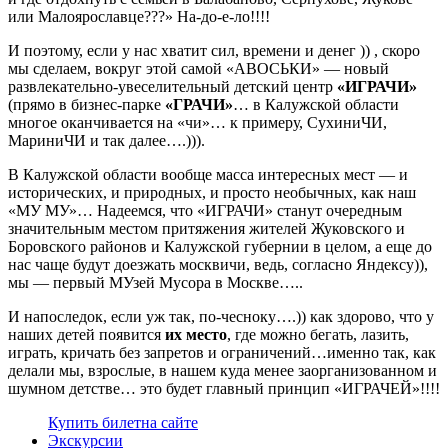
или Малоярославце???» На-до-е-ло!!!!
И поэтому, если у нас хватит сил, времени и денег )) , скоро
мы сделаем, вокруг этой самой «АВОСЬКИ» — новый
развлекательно-увеселительный детский центр
«ИГРАЧИ»
(прямо в бизнес-парке
«ГРАЧИ»
… в Калужской области
многое оканчивается на «чи»… к примеру, СухиниЧИ,
МариниЧИ и так далее….))).
В Калужской области вообще масса интересных мест — и
исторических, и природных, и просто необычных, как наш
«МУ МУ»… Надеемся, что «ИГРАЧИ» станут очередным
значительным местом притяжения жителей Жуковского и
Боровского районов и Калужской губернии в целом, а еще до
нас чаще будут доезжать москвичи, ведь, согласно Яндексу)),
мы — первый МУзей Мусора в Москве…..
И напоследок, если уж так, по-чесноку….)) как здорово, что у
наших детей появится
их место
, где можно бегать, лазить,
играть, кричать без запретов и ограничений…именно так, как
делали мы, взрослые, в нашем куда менее заорганизованном и
шумном детстве… это будет главный принцип «ИГРАЧЕЙ»!!!!
Купить билет
на сайте
Экскурсии