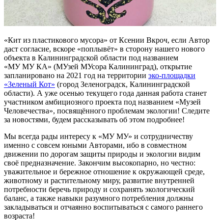
«Кит из пластикового мусора» от Ксении Вкроч, если Автор
даст согласие, вскоре «поплывёт» в сторону нашего нового
объекта в Калининградской области под названием
«МУ МУ КА» (МУзей МУсора Калининград), открытие
запланировано на 2021 год на территории
эко-площадки
«Зеленый Кот»
(город Зеленоградск, Калининградской
области). А уже осенью текущего года данная работа станет
участником амбициозного проекта под названием «Музей
Человечества», посвящённого проблемам экологии! Следите
за новостями, будем рассказывать об этом подробнее!
Мы всегда рады интересу к «МУ МУ» и сотрудничеству
именно с совсем юными Авторами, ибо в совместном
движении по дорогам защиты природы и экологии видим
своё предназначение. Закончим высокопарно, но честно:
уважительное и бережное отношение к окружающей среде,
животному и растительному миру, развитие внутренней
потребности беречь природу и сохранять экологический
баланс, а также навыки разумного потребления должны
закладываться и отчаянно воспитываться с самого раннего
возраста!