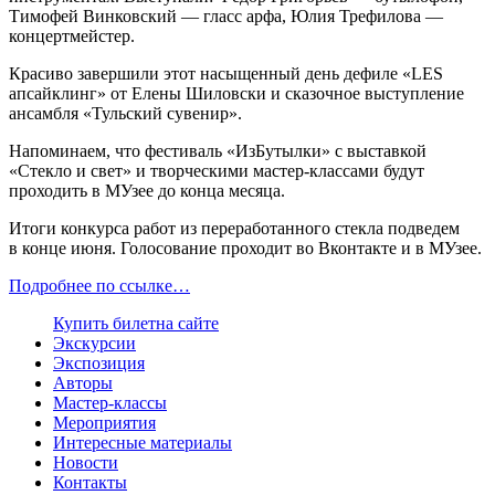
Тимофей Винковский — гласс арфа, Юлия Трефилова —
концертмейстер.
Красиво завершили этот насыщенный день дефиле «LES
апсайклинг» от Елены Шиловски и сказочное выступление
ансамбля «Тульский сувенир».
Напоминаем, что фестиваль «ИзБутылки» с выставкой
«Стекло и свет» и творческими мастер-классами будут
проходить в МУзее до конца месяца.
Итоги конкурса работ из переработанного стекла подведем
в конце июня. Голосование проходит во Вконтакте и в МУзее.
Подробнее по ссылке…
Купить билет
на сайте
Экскурсии
Экспозиция
Авторы
Мастер-классы
Мероприятия
Интересные материалы
Новости
Контакты