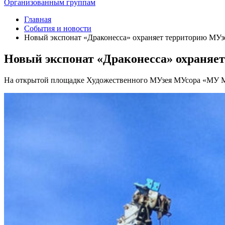
Организованным группам
Главная
События и новости
Новый экспонат «Драконесса» охраняет территорию МУз
Новый экспонат «Драконесса» охраняе
На открытой площадке Художественного МУзея МУсора «МУ МУ