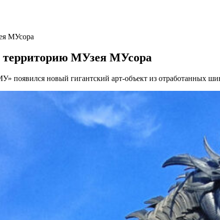
ея МУсора
т территорию МУзея МУсора
» появился новый гигантский арт-объект из отработанных шин