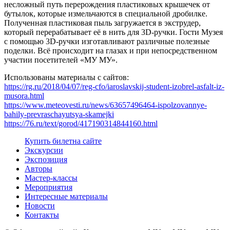
несложный путь перерождения пластиковых крышечек от
бутылок, которые измельчаются в специальной дробилке.
Полученная пластиковая пыль загружается в экструдер,
который перерабатывает её в нить для 3D-ручки. Гости Музея
с помощью 3D-ручки изготавливают различные полезные
поделки. Всё происходит на глазах и при непосредственном
участии посетителей «МУ МУ».
Использованы материалы с сайтов:
https://rg.ru/2018/04/07/reg-cfo/iaroslavskij-student-izobrel-asfalt-iz-
musora.html
https://www.meteovesti.ru/news/63657496464-ispolzovannye-
bahily-prevraschayutsya-skamejki
https://76.ru/text/gorod/417190314844160.html
Купить билет
на сайте
Экскурсии
Экспозиция
Авторы
Мастер-классы
Мероприятия
Интересные материалы
Новости
Контакты