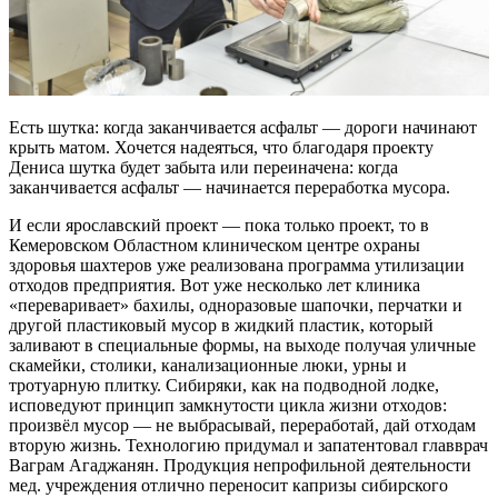
Есть шутка: когда заканчивается асфальт — дороги начинают
крыть матом. Хочется надеяться, что благодаря проекту
Дениса шутка будет забыта или переиначена: когда
заканчивается асфальт — начинается переработка мусора.
И если ярославский проект — пока только проект, то в
Кемеровском Областном клиническом центре охраны
здоровья шахтеров уже реализована программа утилизации
отходов предприятия. Вот уже несколько лет клиника
«переваривает» бахилы, одноразовые шапочки, перчатки и
другой пластиковый мусор в жидкий пластик, который
заливают в специальные формы, на выходе получая уличные
скамейки, столики, канализационные люки, урны и
тротуарную плитку. Сибиряки, как на подводной лодке,
исповедуют принцип замкнутости цикла жизни отходов:
произвёл мусор — не выбрасывай, переработай, дай отходам
вторую жизнь. Технологию придумал и запатентовал главврач
Ваграм Агаджанян. Продукция непрофильной деятельности
мед. учреждения отлично переносит капризы сибирского