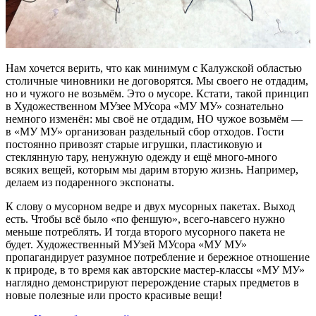
Нам хочется верить, что как минимум с Калужской областью
столичные чиновники не договорятся. Мы своего не отдадим,
но и чужого не возьмём. Это о мусоре. Кстати, такой принцип
в Художественном МУзее МУсора «МУ МУ» сознательно
немного изменён: мы своё не отдадим, НО чужое возьмём —
в «МУ МУ» организован раздельный сбор отходов. Гости
постоянно привозят старые игрушки, пластиковую и
стеклянную тару, ненужную одежду и ещё много-много
всяких вещей, которым мы дарим вторую жизнь. Например,
делаем из подаренного экспонаты.
К слову о мусорном ведре и двух мусорных пакетах. Выход
есть. Чтобы всё было «по феншую», всего-навсего нужно
меньше потреблять. И тогда второго мусорного пакета не
будет. Художественный МУзей МУсора «МУ МУ»
пропагандирует разумное потребление и бережное отношение
к природе, в то время как авторские мастер-классы «МУ МУ»
наглядно демонстрируют перерождение старых предметов в
новые полезные или просто красивые вещи!