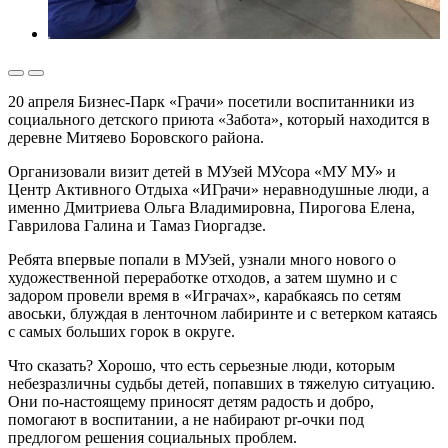
20 апреля Бизнес-Парк «Грачи» посетили воспитанники из
социального детского приюта «Забота», который находится в
деревне Митяево Боровского района.
Организовали визит детей в МУзей МУсора «МУ МУ» и
Центр Активного Отдыха «ИГрачи» неравнодушные люди, а
именно Дмитриева Ольга Владимировна, Пирогова Елена,
Гаврилова Галина и Тамаз Гиоргадзе.
Ребята впервые попали в МУзей, узнали много нового о
художественной переработке отходов, а затем шумно и с
задором провели время в «Играчах», карабкаясь по сетям
авоськи, блуждая в ленточном лабиринте и с ветерком катаясь
с самых больших горок в округе.
Что сказать? Хорошо, что есть серьезные люди, которым
небезразличны судьбы детей, попавших в тяжелую ситуацию.
Они по-настоящему приносят детям радость и добро,
помогают в воспитании, а не набирают pr-очки под
предлогом решения социальных проблем.