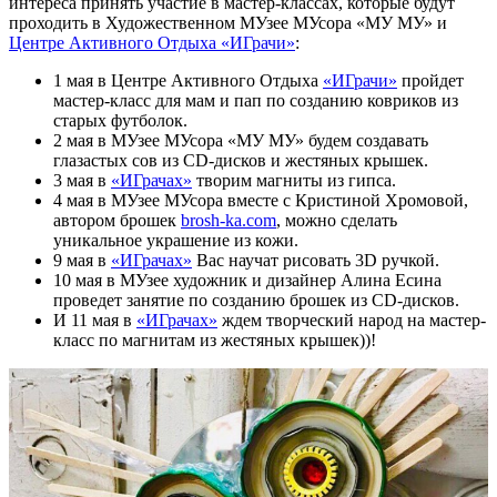
интереса принять участие в мастер-классах, которые будут
проходить в Художественном МУзее МУсора «МУ МУ» и
Центре Активного Отдыха «ИГрачи»
:
1 мая в Центре Активного Отдыха
«ИГрачи»
пройдет
мастер-класс для мам и пап по созданию ковриков из
старых футболок.
2 мая в МУзее МУсора «МУ МУ» будем создавать
глазастых сов из CD-дисков и жестяных крышек.
3 мая в
«ИГрачах»
творим магниты из гипса.
4 мая в МУзее МУсора вместе с Кристиной Хромовой,
автором брошек
brosh-ka.com
, можно сделать
уникальное украшение из кожи.
9 мая в
«ИГрачах»
Вас научат рисовать 3D ручкой.
10 мая в МУзее художник и дизайнер Алина Есина
проведет занятие по созданию брошек из CD-дисков.
И 11 мая в
«ИГрачах»
ждем творческий народ на мастер-
класс по магнитам из жестяных крышек))!