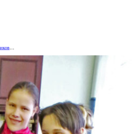
тиков
…