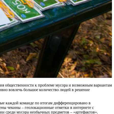
ания общественности к проблеме мусора и возможным вариантам
ивно вовлечь большое количество людей в решение
емые каждой команде по итогам дифференцировано в
едены чекины – геолокационные отметки в интернете с
ии среди мусора необычных предметов – «артефактов».