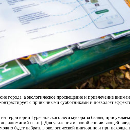
й зоне города, а экологическое просвещение и привлечение вним
 контрастирует с привычными субботниками и позволяет эффект
о на территории Гурьяновского леса мусора за баллы, присужда
текло, алюминий и т.п.). Для усиления игровой составляющей вв
ожно будет набрать в экологической викторине и при нахожден