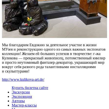
Мы благодарим Евдокию за деятельное участие в жизни
МУзея и реконструкцию одного из самых важных экспонатов
коллекции! Желаем ей больших успехов в творчестве: г-жа
Куликова — прекрасный живописец, потомственный ювелир
и просто неутомимый фантазер-декоратор, украшающий мир
вокруг себя разного рода талантливыми инсталляциями
и скульптурами!
http://www.kulikova-art.de/
Купить билет
на сайте
Экскурсии
Экспозиция
Авторы
Мастер-классы