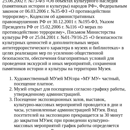
25.06.2002 г. №73-ФЗ «Об объектах культурного наследия
(памятниках истории и культуры) народов РФ», Федеральным
законом от 06.03.2006 г. №35-ФЗ «О противодействии
терроризму», Кодексом об административных
правонарушениях РФ от 30.12.2001 г. №195-ФЗ, Указом
Президента РФ от 15.02.2006 г. №116 «О мерах по
противодействию терроризму», Письмом Министерства
культуры РФ от 25.04.2001 г. №01-79/16-25 «О безопасности
культурных ценностей и дополнительных мерах
антитеррористического характера в музеях и библиотеках» в
целях реализации мер по усилению общественной
безопасности, обеспечения благоприятных условий для
проведения экскурсий и иных мероприятий, сохранения
памятников истории и культуры на территории Музея.
Художественный МУзей МУсора «МУ МУ» частный,
посещение платное.
Музей открыт для посещения согласно графику работы,
утвержденному администрацией.
Посещение экспозиционных залов, выставок,
культурно-массовых мероприятий проводится в дни и
часы, установленные администрацией МУзея. Вход
посетителей на экспозицию прекращается за 30 минут
до закрытия МУзея; при проведении культурно-
массовых мероприятий график работы определяется