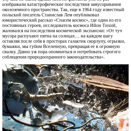
изображали катастрофические последствия замусоривания
околоземного пространства. Так, еще в 1964 году известный
польский писатель Станислав Лем опубликовал
юмористический рассказ «Спасем космос», где один из его
постоянных героев, исследователь космоса Ийон Тихий,
жаловался на последствия космической экспансии: «От туч
мусора распухают пятна на солнцах… на каждом шагу
оставляя после себя в просторах галактик скорлупу, огрызки,
бумажки, мы губим Вселенную, превращая ее в огромную
свалку. Давно уж пора опомниться и потребовать строгого
соблюдения природоохранного законодательства».