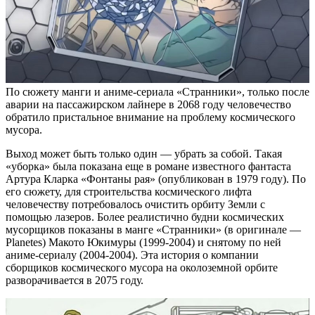
По сюжету манги и аниме-сериала «Странники», только после
аварии на пассажирском лайнере в 2068 году человечество
обратило пристальное внимание на проблему космического
мусора.
Выход может быть только один — убрать за собой. Такая
«уборка» была показана еще в романе известного фантаста
Артура Кларка «Фонтаны рая» (опубликован в 1979 году). По
его сюжету, для строительства космического лифта
человечеству потребовалось очистить орбиту Земли с
помощью лазеров. Более реалистично будни космических
мусорщиков показаны в манге «Странники» (в оригинале —
Planetes) Макото Юкимуры (1999-2004) и снятому по ней
аниме-сериалу (2004-2004). Эта история о компании
сборщиков космического мусора на околоземной орбите
разворачивается в 2075 году.