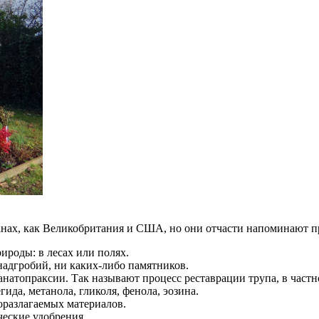
анах, как Великобритания и США, но они отчасти напоминают 
ироды: в лесах или полях.
надгробий, ни каких-либо памятников.
анатопраксии. Так называют процесс реставрации трупа, в част
ида, метанола, гликоля, фенола, эозина.
оразлагаемых материалов.
ческие удобрения.