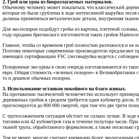
2. Гроб или урна из биоразлагаемых материалов.
Обычному человеку может показаться, что классический деревя
которые не были срублены в ходе интенсивной вырубки лесов 
должны применяться металлические детали, внутренняя тканева
Для эко-похорон подойдут гробы из картона, плетеной соломы,
году продажи британского изготовителя таких гробов Hainswor
Главное, чтобы со временем гроб полностью разложился и не 
Поэтому некоторые современные производители предлагают пр
имеющих сертификацию FSC (лесовырубка ведется с соблюдени
Похоронные эко-урны в свою очередь изготавливаются из таких 
евро. Общая стоимость «зеленых похорон» в Великобритании со
то и дешевле обычных похорон.
3. Использование останков покойного на благо живых.
На протяжении тысячелетий человечество использует преимущ
деревянных гробов в среднем требуется один кубометр досок. 
прогнозируется до 800 000 смертей, при том что две трети по
С трупосожжением ситуация обстоит не сильно лучше. В ходе к
топлива или 42 кубометров газа в течение полутора часов. При
тканей трупа, обработанного формалином, а также несколько г
Тем не менее, многие считают кремацию более экологичным сп