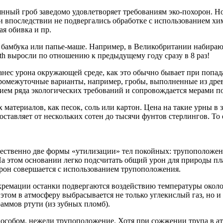
нный гроб заведомо удовлетворяет требованиям эко-похорон. Но
и впоследствии не подвергались обработке с использованием хи
я обивка и пр.
 бамбука или папье-маше. Например, в Великобритании набирают
th выросли по отношению к предыдущему году сразу в 8 раз!
нанес урона окружающей среде, как это обычно бывает при попа
омежуточные варианты, например, гробы, выполненные из древе
ем ряда экологических требований и сопровождается мерами по
материалов, как песок, соль или картон. Цена на такие урны в 
ставляет от нескольких сотен до тысячи фунтов стерлингов. То 
ественно две формы «утилизации» тел покойных: трупоположен
На этом основании легко подсчитать общий урон для природы пл
хорон совершается с использованием трупоположения.
ремации останки подвергаются воздействию температуры около 8
 этом в атмосферу выбрасывается не только углекислый газ, но 
раммов ртути (из зубных пломб).
особом, нежели трупоположение. Хотя при сожжении трупа в атм