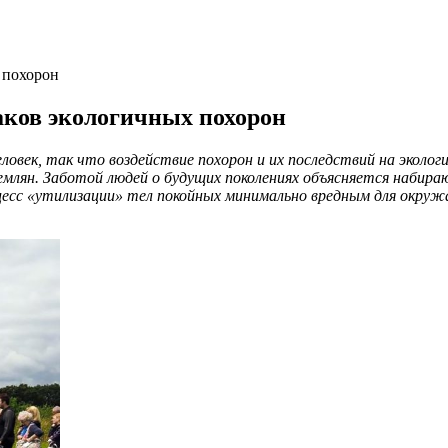
 похорон
наков экологичных похорон
ловек, так что воздействие похорон и их последствий на эколо
емлян. Заботой людей о будущих поколениях объясняется набир
роцесс «утилизации» тел покойных минимально вредным для окр