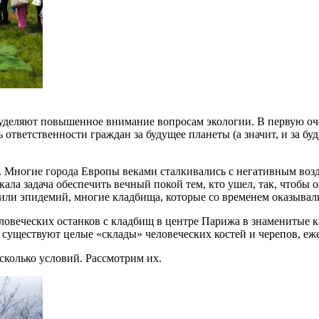
 уделяют повышенное внимание вопросам экологии. В первую оч
нь ответственности граждан за будущее планеты (а значит, и за б
а. Многие города Европы веками сталкивались с негативным во
ала задача обеспечить вечный покой тем, кто ушел, так, чтобы о
или эпидемий, многие кладбища, которые со временем оказывал
ловеческих останков с кладбищ в центре Парижа в знаменитые к
х существуют целые «склады» человеческих костей и черепов, е
колько условий. Рассмотрим их.