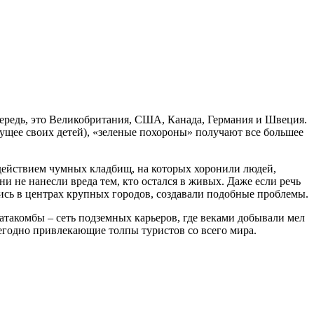
ередь, это Великобритания, США, Канада, Германия и Швеция.
удущее своих детей), «зеленые похороны» получают все большее
здействием чумных кладбищ, на которых хоронили людей,
ни не нанесли вреда тем, кто остался в живых. Даже если речь
ись в центрах крупных городов, создавали подобные проблемы.
атакомбы – сеть подземных карьеров, где веками добывали мел
жегодно привлекающие толпы туристов со всего мира.