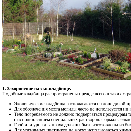
1. Захоронение на эко-кладбище.
Подобные кладбища распространены прежде всего в таких стр
Экологические кладбища располагаются на лоне дикой пр
Для обозначения места могилы часто не используется ни 
Тело погребаемого не должно подвергаться процедурам т
с использованием специальных растворов: формальгельдег
Гроб или урна для праха должны быть изготовлены из би
Для могильных цветников не могут использоваться хими