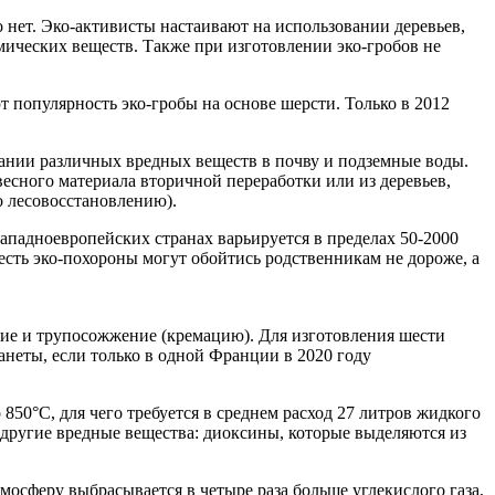
 нет. Эко-активисты настаивают на использовании деревьев,
мических веществ. Также при изготовлении эко-гробов не
 популярность эко-гробы на основе шерсти. Только в 2012
дании различных вредных веществ в почву и подземные воды.
сного материала вторичной переработки или из деревьев,
 лесовосстановлению).
западноевропейских странах варьируется в пределах 50-2000
есть эко-похороны могут обойтись родственникам не дороже, а
ие и трупосожжение (кремацию). Для изготовления шести
анеты, если только в одной Франции в 2020 году
50°C, для чего требуется в среднем расход 27 литров жидкого
и другие вредные вещества: диоксины, которые выделяются из
осферу выбрасывается в четыре раза больше углекислого газа,