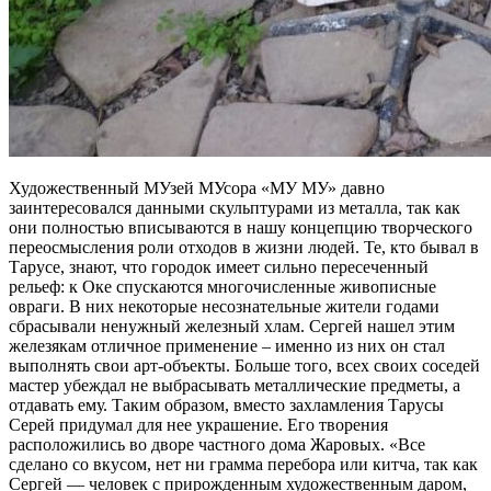
Художественный МУзей МУсора «МУ МУ» давно
заинтересовался данными скульптурами из металла, так как
они полностью вписываются в нашу концепцию творческого
переосмысления роли отходов в жизни людей. Те, кто бывал в
Тарусе, знают, что городок имеет сильно пересеченный
рельеф: к Оке спускаются многочисленные живописные
овраги. В них некоторые несознательные жители годами
сбрасывали ненужный железный хлам. Сергей нашел этим
железякам отличное применение – именно из них он стал
выполнять свои арт-объекты. Больше того, всех своих соседей
мастер убеждал не выбрасывать металлические предметы, а
отдавать ему. Таким образом, вместо захламления Тарусы
Серей придумал для нее украшение. Его творения
расположились во дворе частного дома Жаровых. «Все
сделано со вкусом, нет ни грамма перебора или китча, так как
Сергей — человек с прирожденным художественным даром,