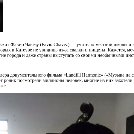
жит Фавио Чавезу (Favio Chavez) — учителю местной школы и за
орых в Катеуре не увидишь из-за свалки и нищеты. Кажется, мечт
угие города и даже страны выступать со своими необычными ин
йлера документального фильма «Landfill Harmonic» («Музыка на 
тот ролик посмотрели миллионы человек, многие из них захотели
к же…