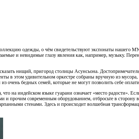
коллекцию одежды, о чём свидетельствуют экспонаты нашего МУ
сязаемые и невидимые глазу явления как, например, музыку. Пер
 сказать нищий, пригород столицы Асунсьона. Достопримечатель
менты в этом удивительном оркестре собраны вручную из мусора
и из очень бедных семей, которые не могут позволить себе опла
, что на индейском языке гуарани означает «место радости». Ес
и и прочим современным оборудованием, отбросьте в сторону в
арпанными стенами. Здесь и происходит волшебная трансформа