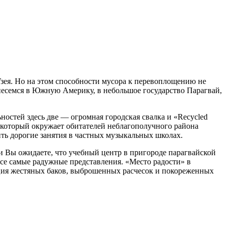
зея. Но на этом способности мусора к перевоплощению не
енесемся в Южную Америку, в небольшое государство Парагвай,
ностей здесь две — огромная городская свалка и «Recycled
, который окружает обитателей неблагополучного района
тить дорогие занятия в частных музыкальных школах.
ли Вы ожидаете, что учебный центр в пригороде парагвайской
се самые радужные представления. «Место радости» в
ция жестяных баков, выброшенных расчесок и покореженных