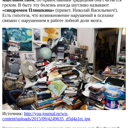
грехом. В быту эту болезнь иногда шутливо называют
«синдромом Плюшкина»
(привет, Николай Васильевич!).
Есть гипотеза, что возникновение нарушений в психике
связано с нарушением в работе лобной доли мозга.
Источник:
http://you-journal.ru/wp-
content/uploads/2015/09/4249635_d5d4a1ec.jpg