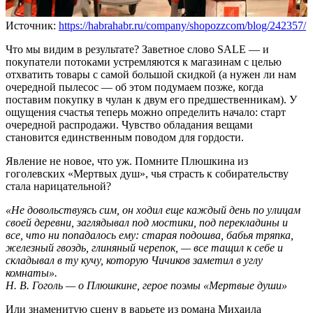
Источник:
https://habrahabr.ru/company/shopozzcom/blog/242357/
Что мы видим в результате? Заветное слово SALE — и
покупатели потоками устремляются к магазинам с целью
отхватить товары с самой большой скидкой (а нужен ли нам
очередной пылесос — об этом подумаем позже, когда
поставим покупку в чулан к двум его предшественникам). У
ощущения счастья теперь можно определить начало: старт
очередной распродажи. Чувство обладания вещами
становится единственным поводом для гордости.
Явление не новое, что уж. Помните Плюшкина из
гоголевских «Мертвых душ», чья страсть к собирательству
стала нарицательной?
«Не довольствуясь сим, он ходил еще каждый день по улицам
своей деревни, заглядывал под мостики, под перекладины и
все, что ни попадалось ему: старая подошва, бабья тряпка,
железный гвоздь, глиняный черепок, — все тащил к себе и
складывал в ту кучу, которую Чичиков заметил в углу
комнаты».
Н. В. Гоголь — о Плюшкине, герое поэмы «Мертвые души»
Или знаменитую сцену в варьете из романа Михаила