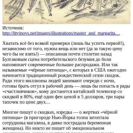
Источник:
http://litvinovs.net/images/illustrations/master_and_margarita…
Хватать всё без всякой примерки (лишь бы успеть первой!),
независимо от того, нужна вещь или нет (да за такую цену
чего бы не взять!) — описанная почти столетие назад
Булгаковым сцена потребительского безумия до боли
напоминает современные большие распродажи. Или так
называемые «чёрные пятницы», с которых в США ежегодно
начинается традиционный рождественский сезон скидок.
Ради этого миллионы людей занимают очереди с ночи,
готовы брать отгул в рабочий день — лишь бы попасть в ряды
«счастливчиков», кому достанется китайский телевизор со
скидкой в 80%, ещё один фен ценой в 5 долларов, три пары
тапочек по цене двух…
Многие пишут о скидках, изредка — о жертвах «чёрной
пятницы» (в пригороде Нью-Йорка толпа затоптала
сотрудника магазина, в давке пострадала беременная
женщина). Но никто не пишет об эмоциональном