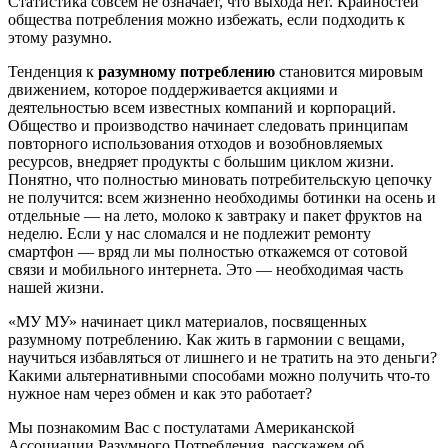
Статистика совсем не означает, что выхода нет. Крайностей
общества потребления можно избежать, если подходить к
этому разумно.
Тенденция к
разумному потреблению
становится мировым
движением, которое поддерживается акциями и
деятельностью всем известных компаний и корпораций.
Общество и производство начинает следовать принципам
повторного использования отходов и возобновляемых
ресурсов, внедряет продукты с большим циклом жизни.
Понятно, что полностью миновать потребительскую цепочку
не получится: всем жизненно необходимы ботинки на осень и
отдельные — на лето, молоко к завтраку и пакет фруктов на
неделю. Если у нас сломался и не подлежит ремонту
смартфон — вряд ли мы полностью откажемся от сотовой
связи и мобильного интернета. Это — необходимая часть
нашей жизни.
«МУ МУ» начинает цикл материалов, посвященных
разумному потреблению. Как жить в гармонии с вещами,
научиться избавляться от лишнего и не тратить на это деньги?
Какими альтернативными способами можно получить что-то
нужное нам через обмен и как это работает?
Мы познакомим Вас с постулатами Американской
Ассоциации Разумного Потребления, расскажем об