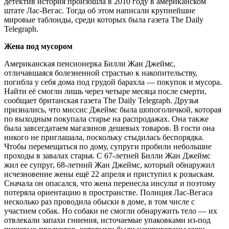
детектив история произошла в 2010 году в американском
штате Лас-Вегас. Тогда об этом написали крупнейшие
мировые таблоиды, среди которых была газета The Daily
Telegraph.
Жена под мусором
Американская пенсионерка Билли Жан Джеймс,
отличавшаяся болезненной страстью к накопительству,
погибла у себя дома под грудой барахла — покупок и мусора.
Найти её смогли лишь через четыре месяца после смерти,
сообщает британская газета The Daily Telegraph. Друзья
признались, что миссис Джеймс была шопоголичкой, которая
по выходным покупала старье на распродажах. Она также
была завсегдатаем магазинов дешевых товаров. В гости она
никого не приглашала, поскольку стыдилась беспорядка.
Чтобы перемещаться по дому, супруги пробили небольшие
проходы в завалах старья. С 67-летней Билли Жан Джеймс
жил ее супруг, 68-летний Жан Джеймс, который обнаружил
исчезновение жены ещё 22 апреля и приступил к розыскам.
Сначала он опасался, что жена перенесла инсульт и поэтому
потеряла ориентацию в пространстве. Полиция Лас-Вегаса
несколько раз проводила обыски в доме, в том числе с
участием собак. Но собаки не смогли обнаружить тело — их
отвлекали запахи гниения, источаемые упаковками из-под