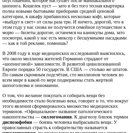
опустошении, которое наступает после маниакального
шопинга. Кошелек пуст — зато и без того тесная квартирка
полна новыми бытовыми приборами средней ценовой
категории, в шкафу прибавилось несколько кофт, которые
«выйдут в свет» от силы раза три. И ничего, дорогой, что в
этом году у нас снова не получится семейное путешествие к
морю — билеты дорогие, останемся на каникулы дома, зато
посмотри, какой у нас есть миксер с бесшумными насадками
— как в той рекламе, помнишь?
В 2008 году в ходе медицинских исследований выяснилось,
что около миллиона жителей Германии страдают от
«шопинговой» зависимости. В развитой цивилизованной
Европе порядка 50 государств. В США — столько же штатов.
По самым скромным подсчётам, сто миллионов человек во
всем мире в какой-то мере подвержены стать жертвой
шопоголизма и ониомании.
О том, что желание покупать и собирать вещи без
необходимости стало болезнью века, говорит и то, что вокруг
этого явления сформировалось множество медицинских
терминов. «Официальное» название патологического
накопительства —
силлогомания
. К диагнозу близок термин
диспозофобия
— боязнь человека выбрасывать вещи. У
православных страсть к собирательству называется
мшелоимством
, по православным традициям она считается