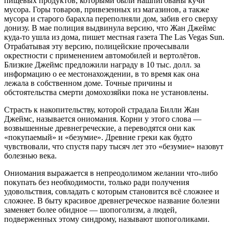
пищевых продуктов, которыми были нашпигованы кучи
мусора. Горы товаров, привезенных из магазинов, а также
мусора и старого барахла переполняли дом, забив его сверху
донизу. В мае полиция выдвинула версию, что Жан Джеймс
куда-то ушла из дома, пишет местная газета The Las Vegas Sun.
Отрабатывая эту версию, полицейские прочесывали
окрестности с применением автомобилей и вертолётов.
Близкие Джеймс предложили награду в 10 тыс. долл. за
информацию о ее местонахождении, в то время как она
лежала в собственном доме. Точные причины и
обстоятельства смерти домохозяйки пока не установлены.
Страсть к накопительству, которой страдала Билли Жан
Джеймс, называется ониомания. Корни у этого слова —
возвышенные древнегреческие, а переводятся они как
«покупаемый» и «безумие». Древние греки как будто
чувствовали, что спустя пару тысяч лет это «безумие» назовут
болезнью века.
Ониомания выражается в непреодолимом желании что-либо
покупать без необходимости, только ради получения
удовольствия, совладать с которым становится всё сложнее и
сложнее. В быту красивое древнегреческое название болезни
заменяет более обидное — шопоголизм, а людей,
подверженных этому синдрому, называют шопоголиками.