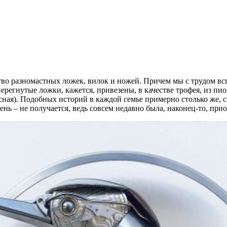
тво разномастных ложек, вилок и ножей. Причем мы с трудом вс
егнутые ложки, кажется, привезены, в качестве трофея, из пион
есная). Подобных историй в каждой семье примерно столько же,
нь – не получается, ведь совсем недавно была, наконец-то, приоб