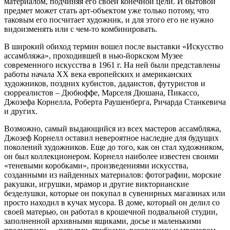
материалом, подчиняя его своей конечной цели. И бытовой
предмет может стать арт-объектом уже только потому, что
таковым его посчитает художник, и для этого его не нужно
видоизменять или с чем-то комбинировать.
В широкий обиход термин вошел после выставки «Искусство
ассамбляжа», проходившей в нью-йоркском Музее
современного искусства в 1961 г. На ней были представлены
работы начала ХХ века европейских и американских
художников, поздних кубистов, дадаистов, футуристов и
сюрреалистов – Дюбюффе, Марселя Дюшана, Пикассо,
Джозефа Корнелла, Роберта Раушенберга, Ричарда Станкевича
и других.
Возможно, самый выдающийся из всех мастеров ассамбляжа,
Джозеф Корнелл оставил невероятное наследие для будущих
поколений художников. Еще до того, как он стал художником,
он был коллекционером. Корнелл наиболее известен своими
«теневыми коробками», произведениями искусства,
созданными из найденных материалов: фотографии, морские
ракушки, игрушки, мрамор и другие викторианские
безделушки, которые он покупал в сувенирных магазинах или
просто находил в кучах мусора. В доме, который он делил со
своей матерью, он работал в крошечной подвальной студии,
заполненной архивными ящиками, досье и маленькими