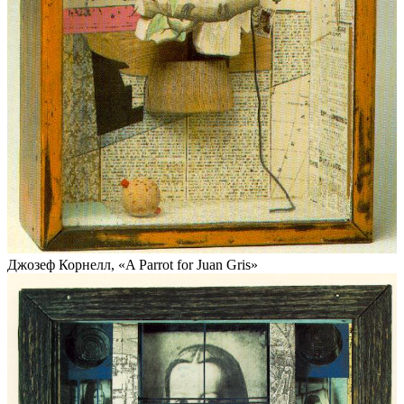
Джозеф Корнелл, «A Parrot for Juan Gris»