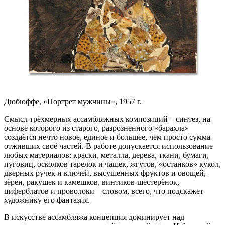
Дюбюффе, «Портрет мужчины», 1957 г.
Смысл трёхмерных ассамбляжных композиций – синтез, на
основе которого из старого, разрозненного «барахла»
создаётся нечто новое, единое и большее, чем просто сумма
отживших своё частей. В работе допускается использование
любых материалов: краски, металла, дерева, ткани, бумаги,
пуговиц, осколков тарелок и чашек, жгутов, «останков» кукол,
дверных ручек и ключей, высушенных фруктов и овощей,
зёрен, ракушек и камешков, винтиков-шестерёнок,
циферблатов и проволоки – словом, всего, что подскажет
художнику его фантазия.
В искусстве ассамбляжа концепция доминирует над