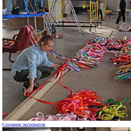
Создание экспонатов