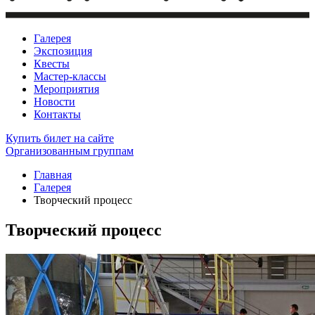
Галерея
Экспозиция
Квесты
Мастер-классы
Мероприятия
Новости
Контакты
Купить билет
на сайте
Организованным группам
Главная
Галерея
Творческий процесс
Творческий процесс