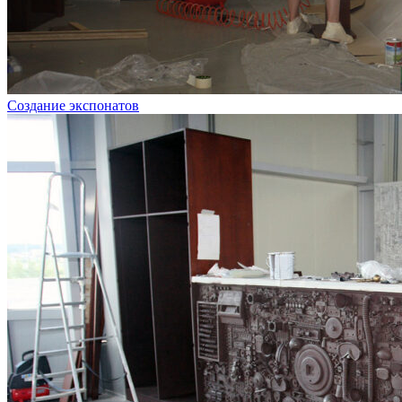
Создание экспонатов