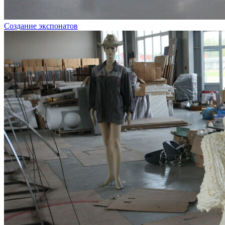
Создание экспонатов