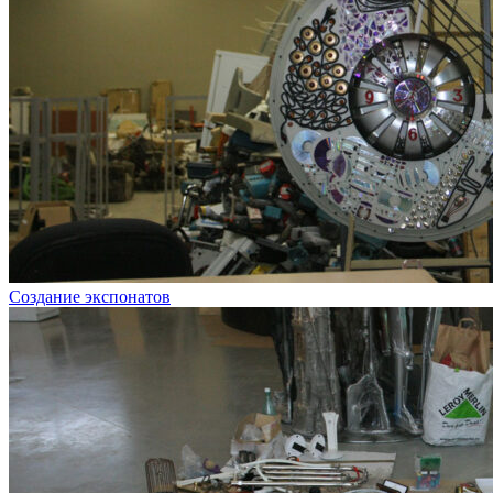
Создание экспонатов