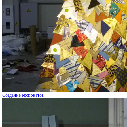
Создание экспонатов