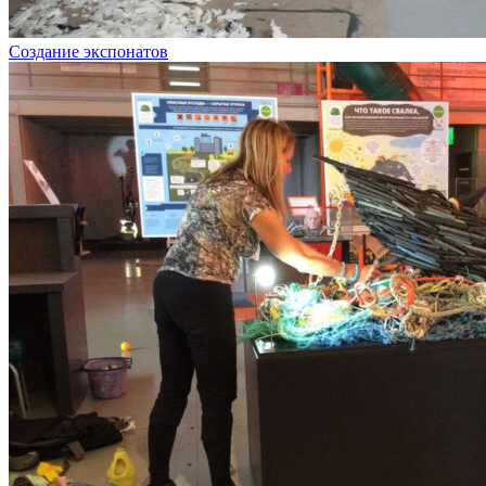
Создание экспонатов