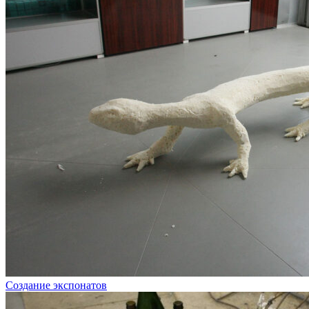
Создание экспонатов