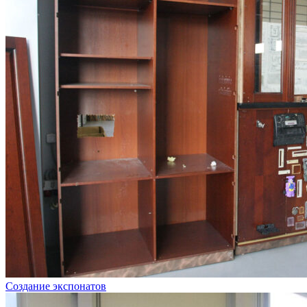
Создание экспонатов