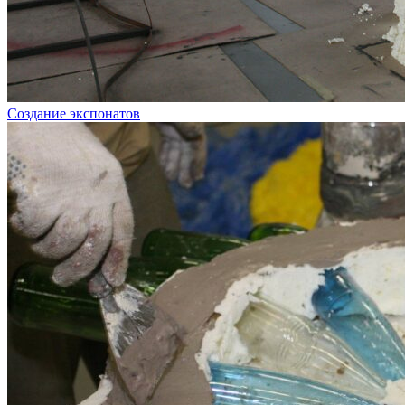
Создание экспонатов