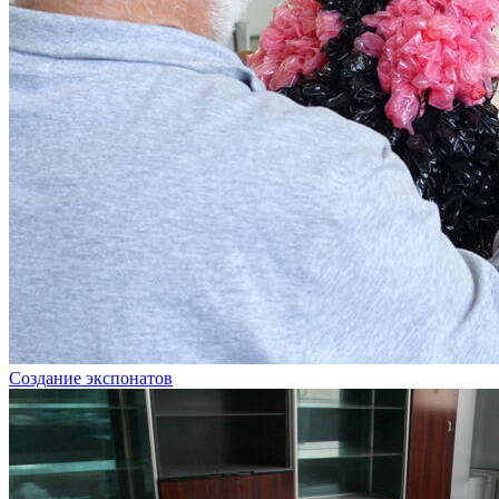
Создание экспонатов