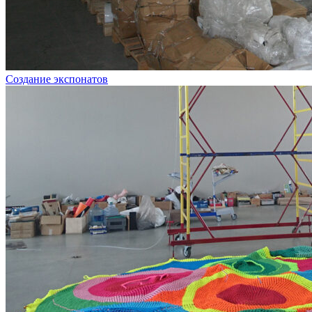
Создание экспонатов