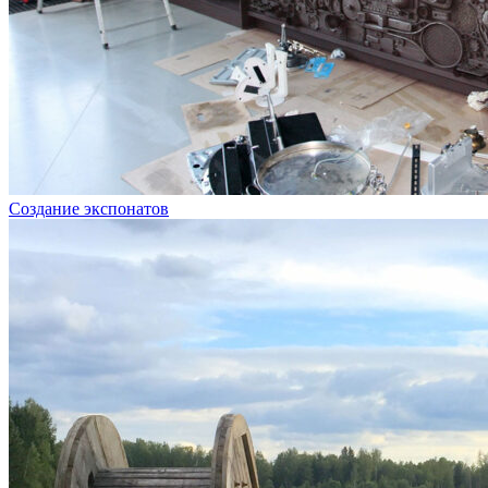
Создание экспонатов