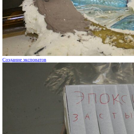
Создание экспонатов