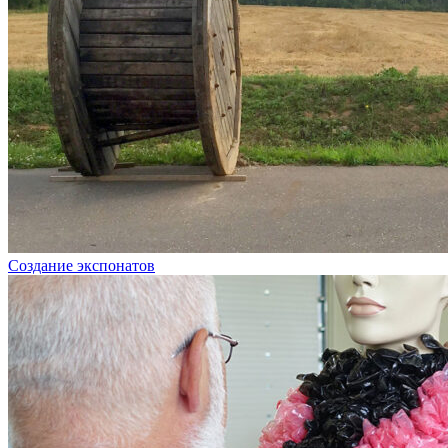
Создание экспонатов